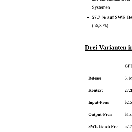
Systemen
57,7 % auf SWE-Be
(56,8 %)
Drei Varianten i
GPT
Release
5. 
Kontext
272
Input-Preis
$2,
Output-Preis
$15
SWE-Bench Pro
57,