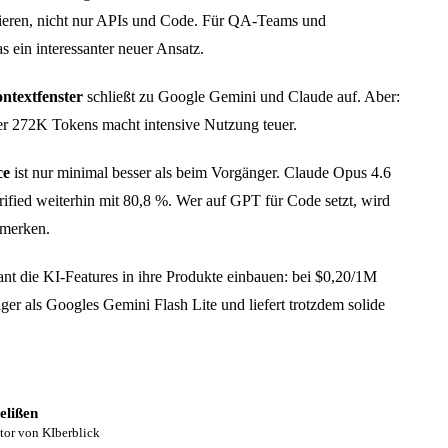
eren, nicht nur APIs und Code. Für QA-Teams und
as ein interessanter neuer Ansatz.
ntextfenster
schließt zu Google Gemini und Claude auf. Aber:
er 272K Tokens macht intensive Nutzung teuer.
ce
ist nur minimal besser als beim Vorgänger. Claude Opus 4.6
fied weiterhin mit 80,8 %. Wer auf GPT für Code setzt, wird
emerken.
ant die KI-Features in ihre Produkte einbauen: bei $0,20/1M
iger als Googles Gemini Flash Lite und liefert trotzdem solide
elißen
tor von KIberblick