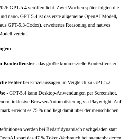
026 GPT-5.4 veröffentlicht. Zwei Wochen später folgten die
 und nano. GPT-5.4 ist das erste allgemeine OpenAI-Modell,
(aus GPT-5.3-Codex), erweitertes Reasoning und natives
odell vereint.
ngen:
n Kontextfenster
- das größte kommerzielle Kontextfenster
che Fehler
bei Einzelaussagen im Vergleich zu GPT-5.2
Use
- GPT-5.4 kann Desktop-Anwendungen per Screenshot,
euern, inklusive Browser-Automatisierung via Playwright. Auf
rk erreicht es 75 % und liegt damit über der menschlichen
efinitionen werden bei Bedarf dynamisch nachgeladen statt
t OpenAI spart das 47 % Token-Verbrauch bei agentenbasierten