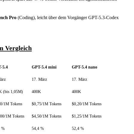
nch Pro
(Coding), leicht über dem Vorgänger GPT-5.3-Codex
m Vergleich
-5.4
GPT-5.4 mini
GPT-5.4 nano
März
17. März
17. März
K (bis 1,05M)
400K
400K
50/1M Tokens
$0,75/1M Tokens
$0,20/1M Tokens
,00/1M Tokens
$4,50/1M Tokens
$1,25/1M Tokens
7 %
54,4 %
52,4 %