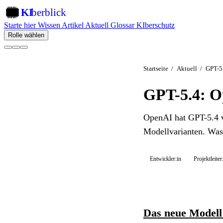
KI
berblick
KI
Starte hier
Wissen
Artikel
Aktuell
Glossar
KIberschutz
Rolle wählen
Startseite
/
Aktuell
/
GPT-5.
GPT-5.4: O
OpenAI hat GPT-5.4 ve
Modellvarianten. Was 
Entwickler:in
Projektleiter
Das neue Modell