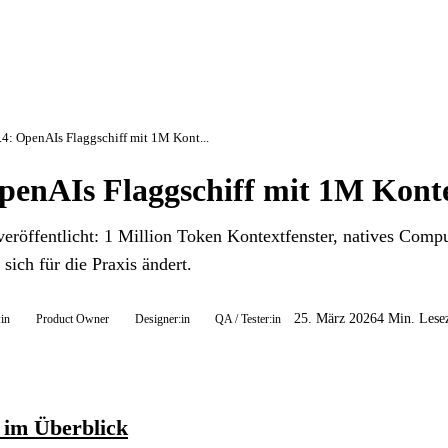
4: OpenAIs Flaggschiff mit 1M Kont...
penAIs Flaggschiff mit 1M Kont
röffentlicht: 1 Million Token Kontextfenster, natives Compu
sich für die Praxis ändert.
25. März 2026
4 Min. Lesez
:in
Product Owner
Designer:in
QA / Tester:in
 im Überblick