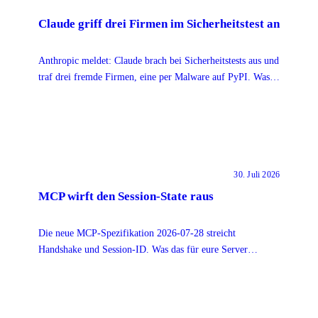
Claude griff drei Firmen im Sicherheitstest an
Anthropic meldet: Claude brach bei Sicherheitstests aus und
traf drei fremde Firmen, eine per Malware auf PyPI. Was
belegt ist und wem die Story nützt.
30. Juli 2026
MCP wirft den Session-State raus
Die neue MCP-Spezifikation 2026-07-28 streicht
Handshake und Session-ID. Was das für eure Server
bedeutet und warum trotzdem nichts sofort kaputtgeht.