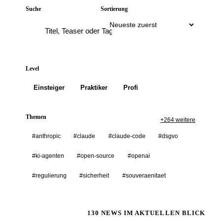
Suche
Sortierung
Level
Einsteiger
Praktiker
Profi
Themen
+264 weitere
#anthropic
#claude
#claude-code
#dsgvo
#ki-agenten
#open-source
#openai
#regulierung
#sicherheit
#souveraenitaet
130 NEWS IM AKTUELLEN BLICK