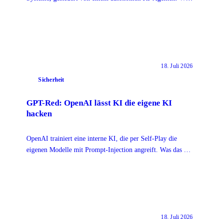
passiert ist und was jetzt zu tun ist.
18. Juli 2026
Sicherheit
GPT-Red: OpenAI lässt KI die eigene KI
hacken
OpenAI trainiert eine interne KI, die per Self-Play die
eigenen Modelle mit Prompt-Injection angreift. Was das für
eure eigenen Agenten heißt.
18. Juli 2026