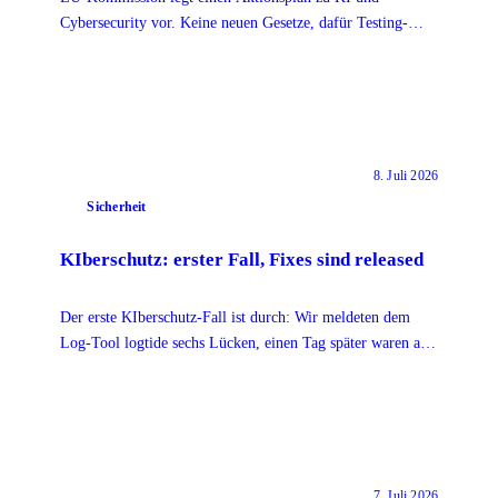
Cybersecurity vor. Keine neuen Gesetze, dafür Testing-
Plattform, Evaluation-Kapazität und Grand Challenge.
8. Juli 2026
Sicherheit
KIberschutz: erster Fall, Fixes sind released
Der erste KIberschutz-Fall ist durch: Wir meldeten dem
Log-Tool logtide sechs Lücken, einen Tag später waren alle
gefixt und veröffentlicht.
7. Juli 2026