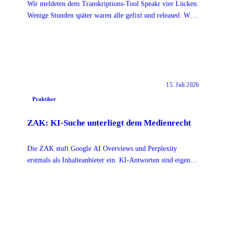
Wir meldeten dem Transkriptions-Tool Speakr vier Lücken.
Wenige Stunden später waren alle gefixt und released. Was
Projekte daraus mitnehmen können.
15. Juli 2026
Praktiker
ZAK: KI-Suche unterliegt dem Medienrecht
Die ZAK stuft Google AI Overviews und Perplexity
erstmals als Inhalteanbieter ein. KI-Antworten sind eigene
Inhalte, das DSA-Privileg greift nicht.