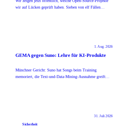
Wir zeigen jetzt öffentlich, welche Open-Source-Projekte
wir auf Lücken geprüft haben. Sieben von elf Fällen
bleiben dabei ohne Namen.
1. Aug. 2026
GEMA gegen Suno: Lehre für KI-Produkte
Münchner Gericht: Suno hat Songs beim Training
memoriert, die Text-und-Data-Mining-Ausnahme greift
dann nicht mehr. Die Lehre reicht über Musik hinaus.
31. Juli 2026
Sicherheit