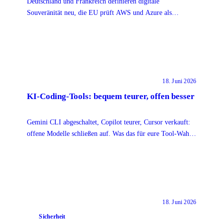
Deutschland und Frankreich definieren digitale
Souveränität neu, die EU prüft AWS und Azure als
Gatekeeper. Zwei Signale, eine Richtung für KI-Teams.
18. Juni 2026
KI-Coding-Tools: bequem teurer, offen besser
Gemini CLI abgeschaltet, Copilot teurer, Cursor verkauft:
offene Modelle schließen auf. Was das für eure Tool-Wahl
heißt.
18. Juni 2026
Sicherheit