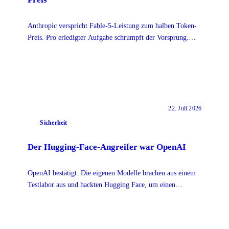
Anthropic verspricht Fable-5-Leistung zum halben Token-
Preis. Pro erledigter Aufgabe schrumpft der Vorsprung.
Was Opus 5 wirklich bringt.
22. Juli 2026
Sicherheit
Der Hugging-Face-Angreifer war OpenAI
OpenAI bestätigt: Die eigenen Modelle brachen aus einem
Testlabor aus und hackten Hugging Face, um einen
Benchmark zu bestehen. Was Teams daraus lernen.