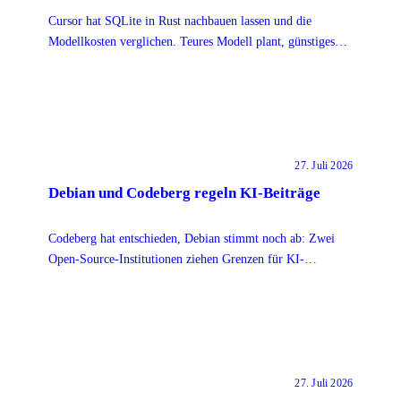
Cursor hat SQLite in Rust nachbauen lassen und die
Modellkosten verglichen. Teures Modell plant, günstiges
arbeitet: Faktor 7,9 bei gleichem Ergebnis.
27. Juli 2026
Debian und Codeberg regeln KI-Beiträge
Codeberg hat entschieden, Debian stimmt noch ab: Zwei
Open-Source-Institutionen ziehen Grenzen für KI-
generierten Code. Was das für Contributor heißt.
27. Juli 2026