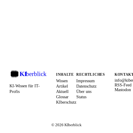
KI
berblick
KI
INHALTE
RECHTLICHES
KONTAK
info@kiber
Wissen
Impressum
RSS-Feed
KI-Wissen für IT-
Artikel
Datenschutz
Mastodon
Profis
Aktuell
Über uns
Glossar
Status
KIberschutz
© 2026 KIberblick