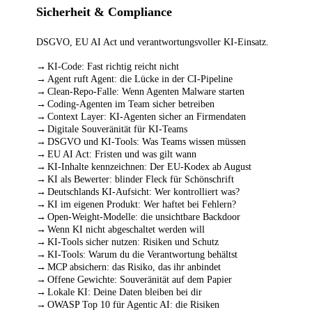
Sicherheit & Compliance
DSGVO, EU AI Act und verantwortungsvoller KI-Einsatz.
KI-Code: Fast richtig reicht nicht
Agent ruft Agent: die Lücke in der CI-Pipeline
Clean-Repo-Falle: Wenn Agenten Malware starten
Coding-Agenten im Team sicher betreiben
Context Layer: KI-Agenten sicher an Firmendaten
Digitale Souveränität für KI-Teams
DSGVO und KI-Tools: Was Teams wissen müssen
EU AI Act: Fristen und was gilt wann
KI-Inhalte kennzeichnen: Der EU-Kodex ab August
KI als Bewerter: blinder Fleck für Schönschrift
Deutschlands KI-Aufsicht: Wer kontrolliert was?
KI im eigenen Produkt: Wer haftet bei Fehlern?
Open-Weight-Modelle: die unsichtbare Backdoor
Wenn KI nicht abgeschaltet werden will
KI-Tools sicher nutzen: Risiken und Schutz
KI-Tools: Warum du die Verantwortung behältst
MCP absichern: das Risiko, das ihr anbindet
Offene Gewichte: Souveränität auf dem Papier
Lokale KI: Deine Daten bleiben bei dir
OWASP Top 10 für Agentic AI: die Risiken