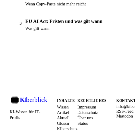
Wenn Copy-Paste nicht mehr reicht
EU AI Act: Fristen und was gilt wann
3
Was gilt wann
KI
berblick
KI
INHALTE
RECHTLICHES
KONTAK
info@kiber
Wissen
Impressum
RSS-Feed
KI-Wissen für IT-
Artikel
Datenschutz
Mastodon
Profis
Aktuell
Über uns
Glossar
Status
KIberschutz