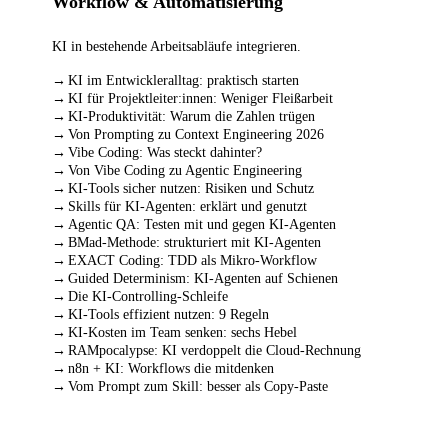
Workflow & Automatisierung
KI in bestehende Arbeitsabläufe integrieren.
KI im Entwickleralltag: praktisch starten
KI für Projektleiter:innen: Weniger Fleißarbeit
KI-Produktivität: Warum die Zahlen trügen
Von Prompting zu Context Engineering 2026
Vibe Coding: Was steckt dahinter?
Von Vibe Coding zu Agentic Engineering
KI-Tools sicher nutzen: Risiken und Schutz
Skills für KI-Agenten: erklärt und genutzt
Agentic QA: Testen mit und gegen KI-Agenten
BMad-Methode: strukturiert mit KI-Agenten
EXACT Coding: TDD als Mikro-Workflow
Guided Determinism: KI-Agenten auf Schienen
Die KI-Controlling-Schleife
KI-Tools effizient nutzen: 9 Regeln
KI-Kosten im Team senken: sechs Hebel
RAMpocalypse: KI verdoppelt die Cloud-Rechnung
n8n + KI: Workflows die mitdenken
Vom Prompt zum Skill: besser als Copy-Paste