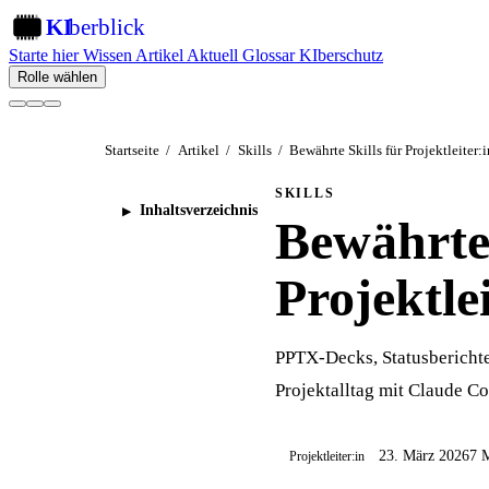
KI
berblick
KI
Starte hier
Wissen
Artikel
Aktuell
Glossar
KIberschutz
Rolle wählen
Startseite
/
Artikel
/
Skills
/
Bewährte Skills für Projektleiter:
SKILLS
Inhaltsverzeichnis
Bewährte 
Projektle
PPTX-Decks, Statusberichte
Projektalltag mit Claude C
23. März 2026
7 M
Projektleiter:in