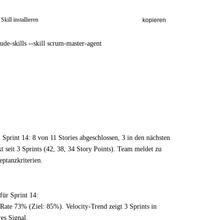
kill installieren
kopieren
aude-skills --skill scrum-master-agent
. Sprint 14: 8 von 11 Stories abgeschlossen, 3 in den nächsten
kt seit 3 Sprints (42, 38, 34 Story Points). Team meldet zu
ptanzkriterien.
für Sprint 14:
ate 73% (Ziel: 85%). Velocity-Trend zeigt 3 Sprints in
res Signal.