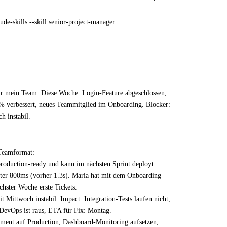
aude-skills --skill senior-project-manager
ür mein Team. Diese Woche: Login-Feature abgeschlossen,
 verbessert, neues Teammitglied im Onboarding. Blocker:
 instabil.
 Teamformat:
production-ready und kann im nächsten Sprint deployt
nter 800ms (vorher 1.3s). Maria hat mit dem Onboarding
hster Woche erste Tickets.
Mittwoch instabil. Impact: Integration-Tests laufen nicht,
 DevOps ist raus, ETA für Fix: Montag.
ent auf Production, Dashboard-Monitoring aufsetzen,