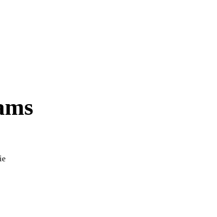
ams
ie