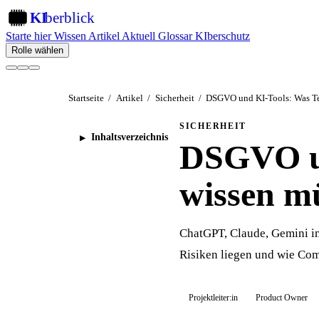
KI
berblick
KI
Starte hier
Wissen
Artikel
Aktuell
Glossar
KIberschutz
Rolle wählen
Startseite
/
Artikel
/
Sicherheit
/
DSGVO und KI-Tools: Was Te
SICHERHEIT
Inhaltsverzeichnis
DSGVO u
wissen m
ChatGPT, Claude, Gemini i
Risiken liegen und wie Com
Projektleiter:in
Product Owner