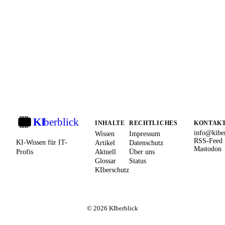
KI
berblick
KI
INHALTE
RECHTLICHES
KONTAK
info@kiber
Wissen
Impressum
RSS-Feed
KI-Wissen für IT-
Artikel
Datenschutz
Mastodon
Profis
Aktuell
Über uns
Glossar
Status
KIberschutz
© 2026 KIberblick