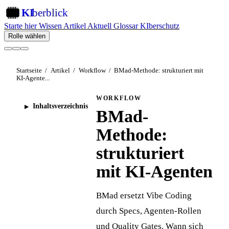
KI
berblick
KI
Starte hier
Wissen
Artikel
Aktuell
Glossar
KIberschutz
Rolle wählen
Startseite
/
Artikel
/
Workflow
/
BMad-Methode: strukturiert mit
KI-Agente...
WORKFLOW
Inhaltsverzeichnis
BMad-
Methode:
strukturiert
mit KI-Agenten
BMad ersetzt Vibe Coding
durch Specs, Agenten-Rollen
und Quality Gates. Wann sich