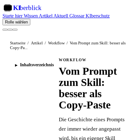
KI
berblick
KI
Starte hier
Wissen
Artikel
Aktuell
Glossar
KIberschutz
Rolle wählen
Startseite
/
Artikel
/
Workflow
/
Vom Prompt zum Skill: besser als
Copy-Pa...
WORKFLOW
Inhaltsverzeichnis
Vom Prompt
zum Skill:
besser als
Copy-Paste
Die Geschichte eines Prompts
der immer wieder angepasst
wird, bis ein eigener Skill