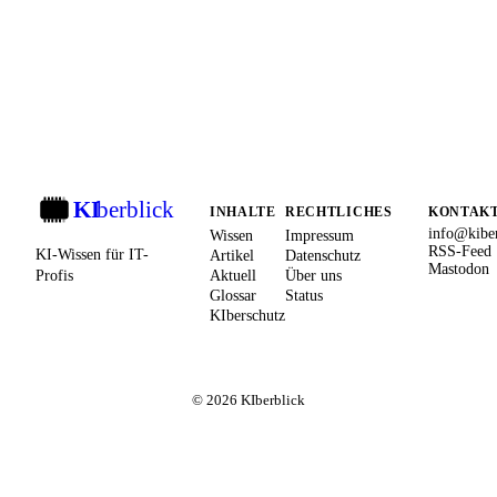
KI
berblick
KI
INHALTE
RECHTLICHES
KONTAK
info@kiber
Wissen
Impressum
RSS-Feed
KI-Wissen für IT-
Artikel
Datenschutz
Mastodon
Profis
Aktuell
Über uns
Glossar
Status
KIberschutz
© 2026 KIberblick