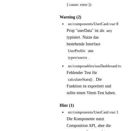
{ cause: error })
Warning (2)
src/components/UserCard.vue:8
Prop "userData" ist als
any
typisiert. Nutze das
bestehende Interface
aus
UserProfile
.
types/user.ts
src/composables/useDashboard.ts:31
Fehlender Test für
. Die
calculateStats()
Funktion ist exportiert und
sollte einen Vitest-Test haben.
Hint (1)
src/components/UserCard.vue:1
Die Komponente nutzt
Composition API, aber die