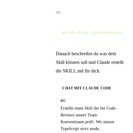
npx
 skills
 add
 https://github.com/anthropics/skills
 
Danach beschreibst du was dein
Skill können soll und Claude erstellt
die SKILL.md für dich.
CHAT MIT CLAUDE CODE
DU
Erstelle einen Skill der bei Code-
Reviews unsere Team-
Konventionen prüft: Wir nutzen
TypeScript strict mode,