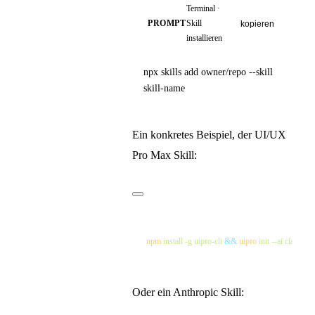
Terminal ·
PROMPT
Skill
kopieren
installieren
npx skills add owner/repo --skill
skill-name
Ein konkretes Beispiel, der UI/UX
Pro Max Skill:
npm
 install
 -g
 uipro-cli
 &&
 uipro
 init
 --ai
Oder ein Anthropic Skill: