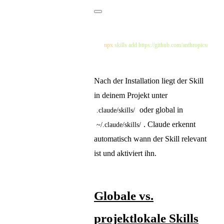
npx
 skills
 add
 https://github.com/anthropics/skills
 
Nach der Installation liegt der Skill
in deinem Projekt unter
oder global in
.claude/skills/
. Claude erkennt
~/.claude/skills/
automatisch wann der Skill relevant
ist und aktiviert ihn.
Globale vs.
projektlokale Skills