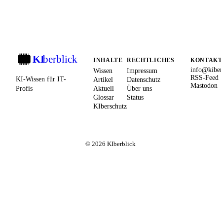
KI
berblick
KI
INHALTE
RECHTLICHES
KONTAK
info@kiber
Wissen
Impressum
RSS-Feed
KI-Wissen für IT-
Artikel
Datenschutz
Mastodon
Profis
Aktuell
Über uns
Glossar
Status
KIberschutz
© 2026 KIberblick