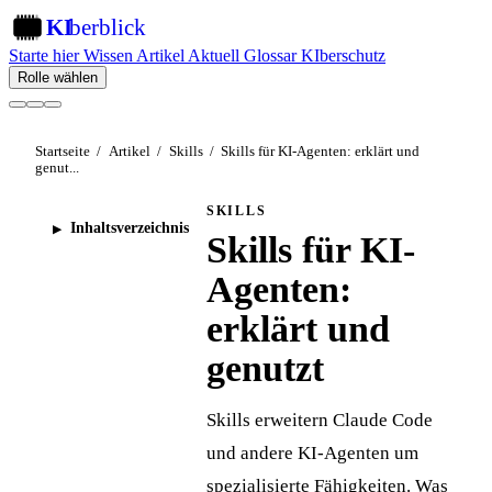
KI
berblick
KI
Starte hier
Wissen
Artikel
Aktuell
Glossar
KIberschutz
Rolle wählen
Startseite
/
Artikel
/
Skills
/
Skills für KI-Agenten: erklärt und
genut...
SKILLS
Inhaltsverzeichnis
Skills für KI-
Agenten:
erklärt und
genutzt
Skills erweitern Claude Code
und andere KI-Agenten um
spezialisierte Fähigkeiten. Was