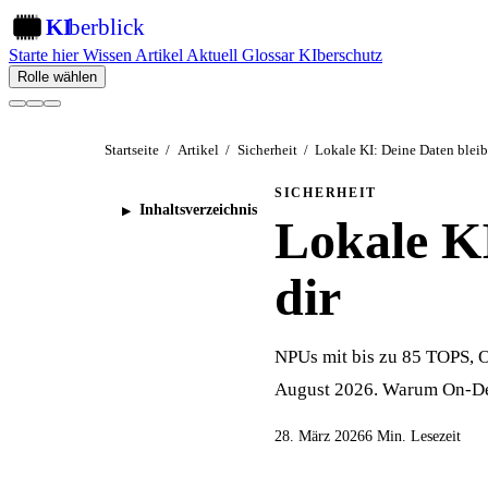
KI
berblick
KI
Starte hier
Wissen
Artikel
Aktuell
Glossar
KIberschutz
Rolle wählen
Startseite
/
Artikel
/
Sicherheit
/
Lokale KI: Deine Daten bleib
SICHERHEIT
Inhaltsverzeichnis
Lokale KI
dir
NPUs mit bis zu 85 TOPS, O
August 2026. Warum On-De
28. März 2026
6 Min. Lesezeit