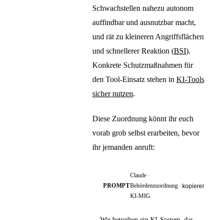
Schwachstellen nahezu autonom
auffindbar und ausnutzbar macht,
und rät zu kleineren Angriffsflächen
und schnellerer Reaktion (
BSI
).
Konkrete Schutzmaßnahmen für
den Tool-Einsatz stehen in
KI-Tools
sicher nutzen
.
Diese Zuordnung könnt ihr euch
vorab grob selbst erarbeiten, bevor
ihr jemanden anruft:
Claude ·
PROMPT
Behördenzuordnung
kopieren
KI-MIG
Wir betreiben ein KI-System, das