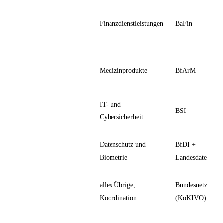
Finanzdienstleistungen
BaFin
Medizinprodukte
BfArM
IT- und
BSI
Cybersicherheit
Datenschutz und
BfDI +
Biometrie
Landesdatenschu
alles Übrige,
Bundesnetzagent
Koordination
(KoKIVO)