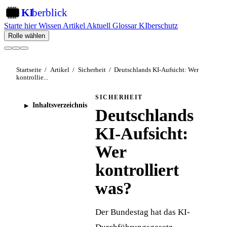
KI
berblick
KI
Starte hier
Wissen
Artikel
Aktuell
Glossar
KIberschutz
Rolle wählen
Startseite
/
Artikel
/
Sicherheit
/
Deutschlands KI-Aufsicht: Wer
kontrollie...
SICHERHEIT
Inhaltsverzeichnis
Deutschlands
KI-Aufsicht:
Wer
kontrolliert
was?
Der Bundestag hat das KI-