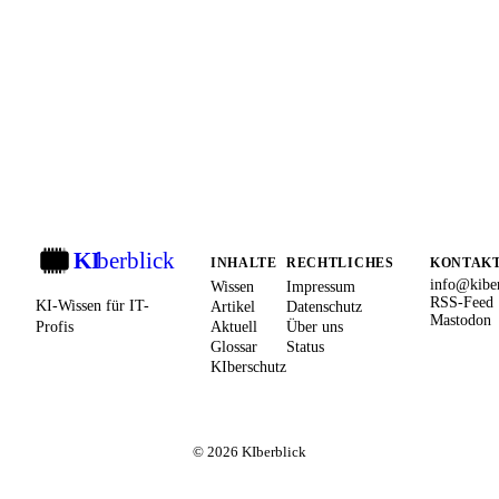
KI
berblick
KI
INHALTE
RECHTLICHES
KONTAK
info@kiber
Wissen
Impressum
RSS-Feed
KI-Wissen für IT-
Artikel
Datenschutz
Mastodon
Profis
Aktuell
Über uns
Glossar
Status
KIberschutz
© 2026 KIberblick