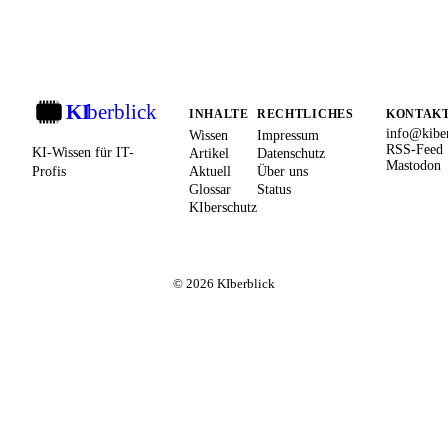
KI
berblick
KI
INHALTE
RECHTLICHES
KONTAK
info@kiber
Wissen
Impressum
RSS-Feed
KI-Wissen für IT-
Artikel
Datenschutz
Mastodon
Profis
Aktuell
Über uns
Glossar
Status
KIberschutz
© 2026 KIberblick