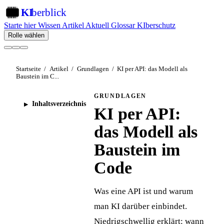
KI
berblick
KI
Starte hier
Wissen
Artikel
Aktuell
Glossar
KIberschutz
Rolle wählen
Startseite
/
Artikel
/
Grundlagen
/
KI per API: das Modell als
Baustein im C...
GRUNDLAGEN
Inhaltsverzeichnis
KI per API:
das Modell als
Baustein im
Code
Was eine API ist und warum
man KI darüber einbindet.
Niedrigschwellig erklärt: wann