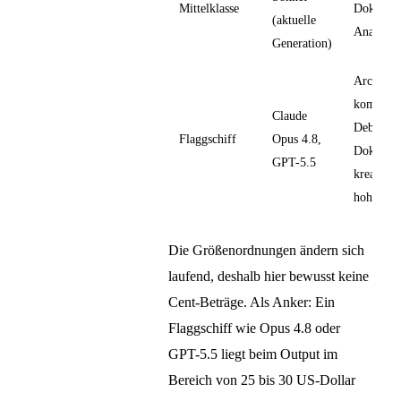
Mittelklasse
Doku, mi
(aktuelle
Analysen
Generation)
Architekt
komplex
Claude
Debuggin
Flaggschiff
Opus 4.8,
Dokumen
GPT-5.5
kreative 
hohem A
Die Größenordnungen ändern sich
laufend, deshalb hier bewusst keine
Cent-Beträge. Als Anker: Ein
Flaggschiff wie Opus 4.8 oder
GPT-5.5 liegt beim Output im
Bereich von 25 bis 30 US-Dollar