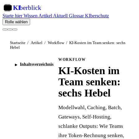
KI
berblick
KI
Starte hier
Wissen
Artikel
Aktuell
Glossar
KIberschutz
Rolle wählen
Startseite
/
Artikel
/
Workflow
/
KI-Kosten im Team senken: sechs
Hebel
WORKFLOW
Inhaltsverzeichnis
KI-Kosten im
Team senken:
sechs Hebel
Modellwahl, Caching, Batch,
Gateways, Self-Hosting,
schlanke Outputs: Wie Teams
ihre Token-Rechnung senken,