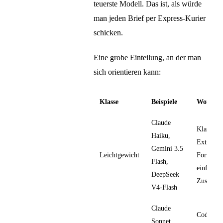
teuerste Modell. Das ist, als würde
man jeden Brief per Express-Kurier
schicken.
Eine grobe Einteilung, an der man
sich orientieren kann:
Klasse
Beispiele
Wofür
Claude
Klassifik
Haiku,
Extraktio
Gemini 3.5
Leichtgewicht
Formatie
Flash,
einfache
DeepSeek
Zusamme
V4-Flash
Claude
Code-Rev
Sonnet