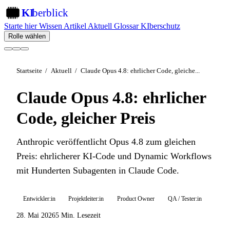
KI
berblick
KI
Starte hier
Wissen
Artikel
Aktuell
Glossar
KIberschutz
Rolle wählen
Startseite
/
Aktuell
/
Claude Opus 4.8: ehrlicher Code, gleiche...
Claude Opus 4.8: ehrlicher
Code, gleicher Preis
Anthropic veröffentlicht Opus 4.8 zum gleichen
Preis: ehrlicherer KI-Code und Dynamic Workflows
mit Hunderten Subagenten in Claude Code.
Entwickler:in
Projektleiter:in
Product Owner
QA / Tester:in
28. Mai 2026
5 Min. Lesezeit