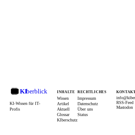
KI
berblick
KI
INHALTE
RECHTLICHES
KONTAK
info@kiber
Wissen
Impressum
RSS-Feed
KI-Wissen für IT-
Artikel
Datenschutz
Mastodon
Profis
Aktuell
Über uns
Glossar
Status
KIberschutz