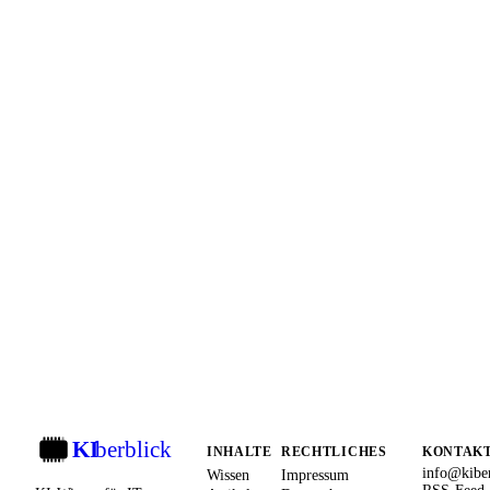
KI
berblick
KI
INHALTE
RECHTLICHES
KONTAK
info@kiber
Wissen
Impressum