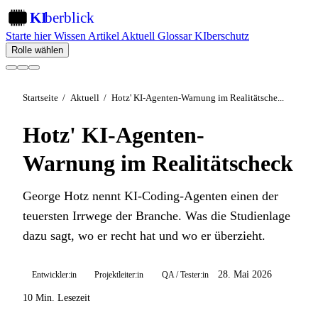
KI
berblick
KI
Starte hier
Wissen
Artikel
Aktuell
Glossar
KIberschutz
Rolle wählen
Startseite
/
Aktuell
/
Hotz' KI-Agenten-Warnung im Realitätsche...
Hotz' KI-Agenten-
Warnung im Realitätscheck
George Hotz nennt KI-Coding-Agenten einen der
teuersten Irrwege der Branche. Was die Studienlage
dazu sagt, wo er recht hat und wo er überzieht.
28. Mai 2026
Entwickler:in
Projektleiter:in
QA / Tester:in
10 Min. Lesezeit