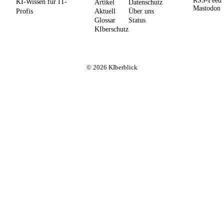
RSS-Feed
KI-Wissen für IT-
Artikel
Datenschutz
Mastodon
Profis
Aktuell
Über uns
Glossar
Status
KIberschutz
© 2026 KIberblick