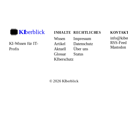
KI
berblick
KI
INHALTE
RECHTLICHES
KONTAK
info@kiber
Wissen
Impressum
RSS-Feed
KI-Wissen für IT-
Artikel
Datenschutz
Mastodon
Profis
Aktuell
Über uns
Glossar
Status
KIberschutz
© 2026 KIberblick