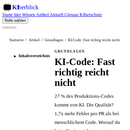
KI
berblick
KI
Starte hier
Wissen
Artikel
Aktuell
Glossar
KIberschutz
Rolle wählen
Startseite
/
Artikel
/
Grundlagen
/
KI-Code: Fast richtig reicht nicht
GRUNDLAGEN
Inhaltsverzeichnis
KI-Code: Fast
richtig reicht
nicht
27 % des Produktions-Codes
kommt von KI. Die Qualität?
1,7x mehr Fehler pro PR als bei
menschlichem Code. Worauf du