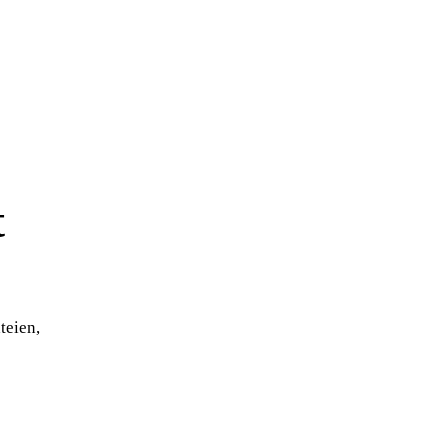
t
teien,