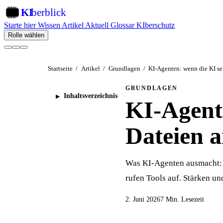
KI
berblick
KI
Starte hier
Wissen
Artikel
Aktuell
Glossar
KIberschutz
Rolle wählen
Startseite
/
Artikel
/
Grundlagen
/
KI-Agenten: wenn die KI sel
GRUNDLAGEN
Inhaltsverzeichnis
KI-Agente
Dateien a
Was KI-Agenten ausmacht: S
rufen Tools auf. Stärken un
2. Juni 2026
7 Min. Lesezeit