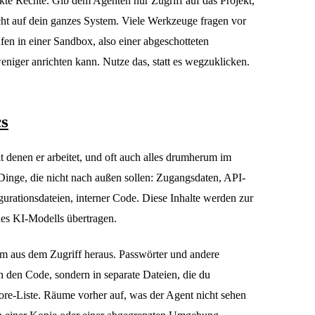
kte Rechte. Gib dem Agenten nur Zugriff auf das Projekt,
icht auf dein ganzes System. Viele Werkzeuge fragen vor
fen in einer Sandbox, also einer abgeschotteten
niger anrichten kann. Nutze das, statt es wegzuklicken.
cs
it denen er arbeitet, und oft auch alles drumherum im
 Dinge, die nicht nach außen sollen: Zugangsdaten, API-
gurationsdateien, interner Code. Diese Inhalte werden zur
des KI-Modells übertragen.
m aus dem Zugriff heraus. Passwörter und andere
 den Code, sondern in separate Dateien, die du
nore-Liste. Räume vorher auf, was der Agent nicht sehen