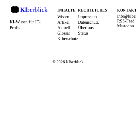
KI
berblick
KI
INHALTE
RECHTLICHES
KONTAK
info@kiber
Wissen
Impressum
RSS-Feed
KI-Wissen für IT-
Artikel
Datenschutz
Mastodon
Profis
Aktuell
Über uns
Glossar
Status
KIberschutz
© 2026 KIberblick