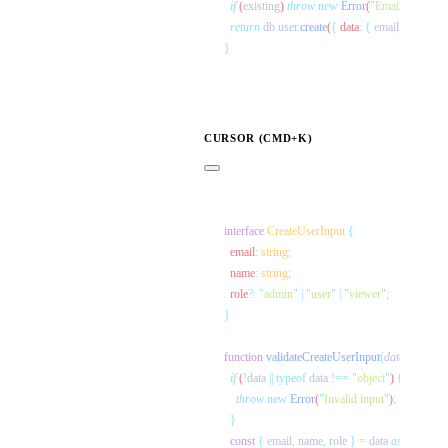
  if
 (
existing
) 
throw
 new
 Error
(
"
Email already e
  return
 db
.
user
.
create
(
{
 data
:
 {
 email
,
 name
,
 ro
CURSOR (CMD+K)
interface
 CreateUserInput
  email
:
 string
  name
:
 string
  role
?:
 "
admin
"
 |
 "
user
"
 |
 "
viewer
"
function
 validateCreateUserInput
(
data
:
 unkno
  if
 (
!
data
 ||
 typeof
 data
 !==
 "
object
"
) 
    throw
 new
 Error
(
"
Invalid input
"
)
  const
 {
 email
,
 name
,
 role
 }
 =
 data
 as
 Record
<