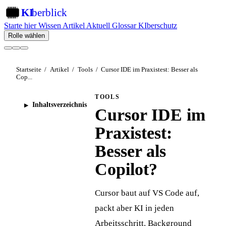
KI
berblick
KI
Starte hier
Wissen
Artikel
Aktuell
Glossar
KIberschutz
Rolle wählen
Startseite
/
Artikel
/
Tools
/
Cursor IDE im Praxistest: Besser als
Cop...
TOOLS
Inhaltsverzeichnis
Cursor IDE im
Praxistest:
Besser als
Copilot?
Cursor baut auf VS Code auf,
packt aber KI in jeden
Arbeitsschritt. Background