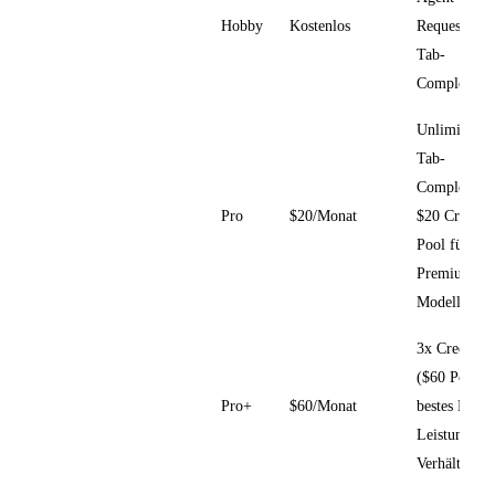
Hobby
Kostenlos
Requests un
Tab-
Completions
Unlimited
Tab-
Completions
Pro
$20/Monat
$20 Credit-
Pool für
Premium-
Modelle
3x Credits
($60 Pool),
Pro+
$60/Monat
bestes Preis-
Leistungs-
Verhältnis