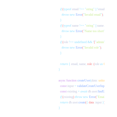
  if
 (
typeof
 email
 !==
 "
string
"
 ||
 !
email
.
includes
(
    throw
 new
 Error
(
"
Invalid email
"
)
  if
 (
typeof
 name
 !==
 "
string
"
 ||
 name
.
length
 <
 2
    throw
 new
 Error
(
"
Name too short
"
)
  if
 (
role
 !==
 undefined
 &&
 !
[
"
admin
"
,
 "
user
"
,
 
    throw
 new
 Error
(
"
Invalid role
"
)
  return
 {
 email
,
 name
,
 role
:
 (
role
 as
 CreateUse
async
 function
 createUser
(
data
:
 unknown
):
 Pr
  const
 input
 =
 validateCreateUserInput
(
data
)
  const
 existing
 =
 await
 db
.
user
.
findUnique
(
{
 
  if
 (
existing
) 
throw
 new
 Error
(
"
Email already e
  return
 db
.
user
.
create
(
{
 data
:
 input
 }
)