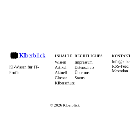
KI
berblick
KI
INHALTE
RECHTLICHES
KONTAK
info@kiber
Wissen
Impressum
RSS-Feed
KI-Wissen für IT-
Artikel
Datenschutz
Mastodon
Profis
Aktuell
Über uns
Glossar
Status
KIberschutz
© 2026 KIberblick