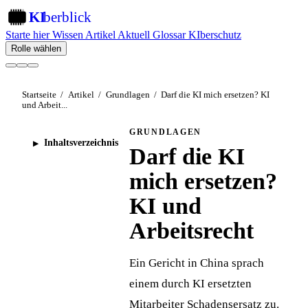
KI
berblick
KI
Starte hier
Wissen
Artikel
Aktuell
Glossar
KIberschutz
Rolle wählen
Startseite
/
Artikel
/
Grundlagen
/
Darf die KI mich ersetzen? KI
und Arbeit...
GRUNDLAGEN
Inhaltsverzeichnis
Darf die KI
mich ersetzen?
KI und
Arbeitsrecht
Ein Gericht in China sprach
einem durch KI ersetzten
Mitarbeiter Schadensersatz zu.