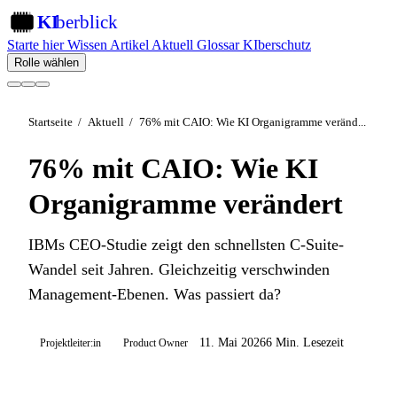
KI
berblick
KI
Starte hier
Wissen
Artikel
Aktuell
Glossar
KIberschutz
Rolle wählen
Startseite
/
Aktuell
/
76% mit CAIO: Wie KI Organigramme veränd...
76% mit CAIO: Wie KI
Organigramme verändert
IBMs CEO-Studie zeigt den schnellsten C-Suite-
Wandel seit Jahren. Gleichzeitig verschwinden
Management-Ebenen. Was passiert da?
11. Mai 2026
6 Min. Lesezeit
Projektleiter:in
Product Owner