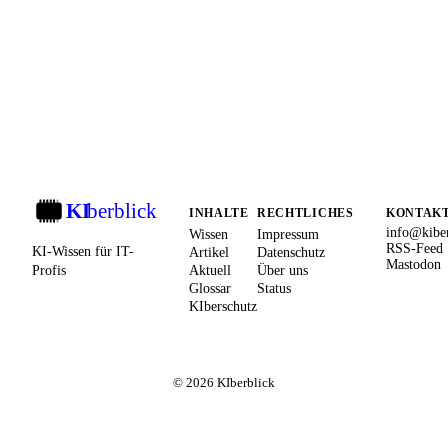
KI
berblick
KI
INHALTE
RECHTLICHES
KONTAK
info@kiber
Wissen
Impressum
RSS-Feed
KI-Wissen für IT-
Artikel
Datenschutz
Mastodon
Profis
Aktuell
Über uns
Glossar
Status
KIberschutz
© 2026 KIberblick