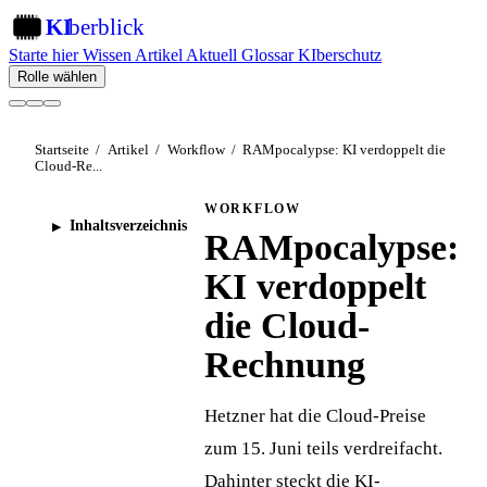
KI
berblick
KI
Starte hier
Wissen
Artikel
Aktuell
Glossar
KIberschutz
Rolle wählen
Startseite
/
Artikel
/
Workflow
/
RAMpocalypse: KI verdoppelt die
Cloud-Re...
WORKFLOW
Inhaltsverzeichnis
RAMpocalypse:
KI verdoppelt
die Cloud-
Rechnung
Hetzner hat die Cloud-Preise
zum 15. Juni teils verdreifacht.
Dahinter steckt die KI-