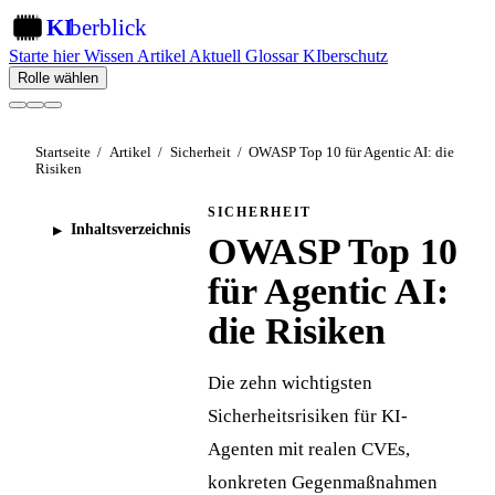
KI
berblick
KI
Starte hier
Wissen
Artikel
Aktuell
Glossar
KIberschutz
Rolle wählen
Startseite
/
Artikel
/
Sicherheit
/
OWASP Top 10 für Agentic AI: die
Risiken
SICHERHEIT
Inhaltsverzeichnis
OWASP Top 10
für Agentic AI:
die Risiken
Die zehn wichtigsten
Sicherheitsrisiken für KI-
Agenten mit realen CVEs,
konkreten Gegenmaßnahmen