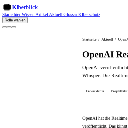
KI
berblick
KI
Starte hier
Wissen
Artikel
Aktuell
Glossar
KIberschutz
Rolle wählen
Startseite
/
Aktuell
/
OpenAI
OpenAI Rea
OpenAI veröffentlich
Whisper. Die Realtime
Entwickler:in
Projektleiter
OpenAI hat die Realtime
veröffentlicht. Das kling