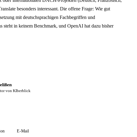
z oder internationalen DACH-Projekten (Deutsch, Französisch,
 Translate besonders interessant. Die offene Frage: Wie gut
setzung mit deutschsprachigen Fachbegriffen und
as steht in keinem Benchmark, und OpenAI hat dazu bisher
elißen
tor von KIberblick
don
E-Mail