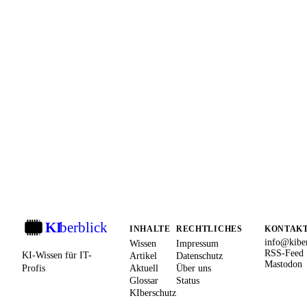
KI
berblick
KI
INHALTE
RECHTLICHES
KONTAK
info@kiber
Wissen
Impressum
RSS-Feed
KI-Wissen für IT-
Artikel
Datenschutz
Mastodon
Profis
Aktuell
Über uns
Glossar
Status
KIberschutz