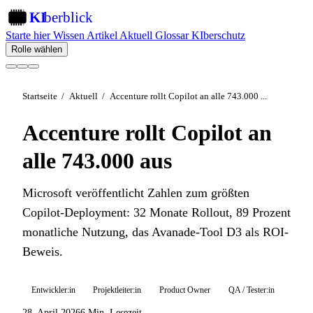
KI
berblick
KI
Starte hier
Wissen
Artikel
Aktuell
Glossar
KIberschutz
Rolle wählen
Startseite
/
Aktuell
/
Accenture rollt Copilot an alle 743.000 ...
Accenture rollt Copilot an
alle 743.000 aus
Microsoft veröffentlicht Zahlen zum größten
Copilot-Deployment: 32 Monate Rollout, 89 Prozent
monatliche Nutzung, das Avanade-Tool D3 als ROI-
Beweis.
Entwickler:in
Projektleiter:in
Product Owner
QA / Tester:in
28. April 2026
6 Min. Lesezeit