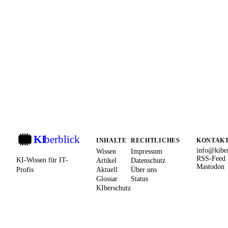
KI
berblick
KI
INHALTE
RECHTLICHES
KONTAK
info@kiber
Wissen
Impressum
RSS-Feed
KI-Wissen für IT-
Artikel
Datenschutz
Mastodon
Profis
Aktuell
Über uns
Glossar
Status
KIberschutz
© 2026 KIberblick