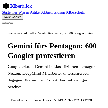
KI
berblick
KI
Starte hier
Wissen
Artikel
Aktuell
Glossar
KIberschutz
Rolle wählen
Startseite
/
Aktuell
/
Gemini fürs Pentagon: 600 Googler protes...
Gemini fürs Pentagon: 600
Googler protestieren
Google erlaubt Gemini in klassifizierten Pentagon-
Netzen. DeepMind-Mitarbeiter unterschreiben
dagegen. Warum der Protest diesmal weniger
bewirkt.
5. Mai 2026
3 Min. Lesezeit
Projektleiter:in
Product Owner