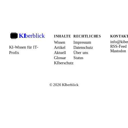
KI
berblick
KI
INHALTE
RECHTLICHES
KONTAK
info@kiber
Wissen
Impressum
RSS-Feed
KI-Wissen für IT-
Artikel
Datenschutz
Mastodon
Profis
Aktuell
Über uns
Glossar
Status
KIberschutz
© 2026 KIberblick