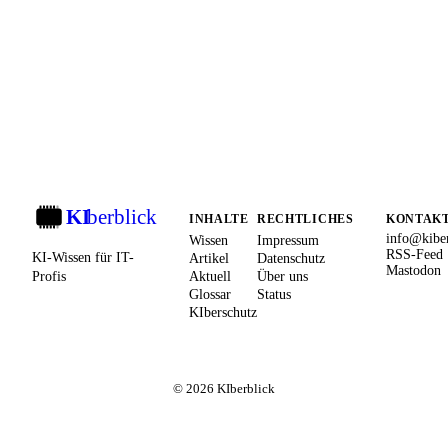
KI
berblick
KI
INHALTE
RECHTLICHES
KONTAK
info@kiber
Wissen
Impressum
RSS-Feed
KI-Wissen für IT-
Artikel
Datenschutz
Mastodon
Profis
Aktuell
Über uns
Glossar
Status
KIberschutz
© 2026 KIberblick