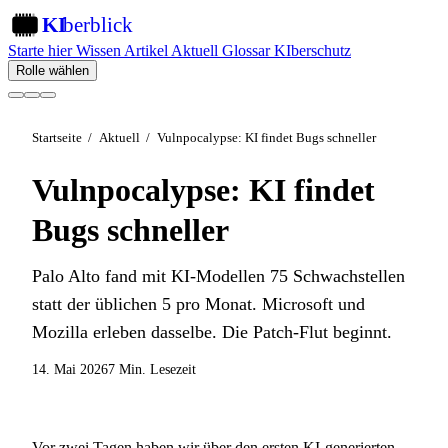
KI
berblick
KI
Starte hier
Wissen
Artikel
Aktuell
Glossar
KIberschutz
Rolle wählen
Startseite
/
Aktuell
/
Vulnpocalypse: KI findet Bugs schneller
Vulnpocalypse: KI findet
Bugs schneller
Palo Alto fand mit KI-Modellen 75 Schwachstellen
statt der üblichen 5 pro Monat. Microsoft und
Mozilla erleben dasselbe. Die Patch-Flut beginnt.
14. Mai 2026
7 Min. Lesezeit
Vor zwei Tagen haben wir über den
ersten KI-generierten