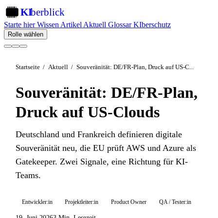
KI
berblick
KI
Starte hier
Wissen
Artikel
Aktuell
Glossar
KIberschutz
Rolle wählen
Startseite
/
Aktuell
/
Souveränität: DE/FR-Plan, Druck auf US-C...
Souveränität: DE/FR-Plan,
Druck auf US-Clouds
Deutschland und Frankreich definieren digitale
Souveränität neu, die EU prüft AWS und Azure als
Gatekeeper. Zwei Signale, eine Richtung für KI-
Teams.
Entwickler:in
Projektleiter:in
Product Owner
QA / Tester:in
19. Juni 2026
3 Min. Lesezeit