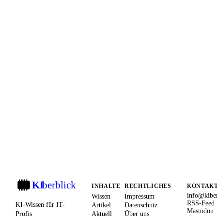
KI
berblick
KI
INHALTE
RECHTLICHES
KONTAK
info@kiber
Wissen
Impressum
RSS-Feed
KI-Wissen für IT-
Artikel
Datenschutz
Mastodon
Profis
Aktuell
Über uns