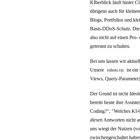
KIberblick läuft hinter Cl
übrigens auch für kleiner
Blogs, Portfolios und kl
Basis-DDoS-Schutz. Die 
also nicht auf einen Pro-
getrennt zu schalten.
Bei uns lassen wir aktuel
Unsere
ist ein
robots.txt
Views, Query-Parameter),
Der Grund ist nicht Ide
bereits heute ihre Assist
Coding?", "Welches KI-C
diesen
Antworten nicht auf
uns wiegt der Nutzen (v
zwischengeschaltet haben)