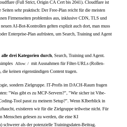
oudflare (Full Strict, Origin CA Cert bis 2041). Cloudflare ist
e Seiten sehr praktisch: Der Free-Plan reicht für die meisten
einen Firmenseiten problemlos aus, inklusive CDN, TLS und
neuen AI-Bot-Kontrollen gelten explizit auch dort, man muss
 oder Enterprise-Plan aufrüsten, um Search, Training und Agent
l
alle drei Kategorien durch
, Search, Training und Agent.
 simples
mit Ausnahmen für Filter-URLs (Rollen-
Allow: /
 die keinen eigenständigen Content tragen.
ologie, sondern Zielgruppe. IT-Profis im DACH-Raum fragen
enten: "Was gibt es zu MCP-Servern?", "Wie sicher ist Vibe-
oding-Tool passt zu meinem Setup?". Wenn KIberblick in
taucht, existieren wir für die Zielgruppe teilweise nicht. Für
on Menschen gelesen zu werden, die eine KI
 schwerer als der potenzielle Trainingsdaten-Beitrag.