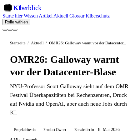
KI
berblick
KI
Starte hier
Wissen
Artikel
Aktuell
Glossar
KIberschutz
Rolle wählen
Startseite
/
Aktuell
/
OMR26: Galloway warnt vor der Datacenter...
OMR26: Galloway warnt
vor der Datacenter-Blase
NYU-Professor Scott Galloway sieht auf dem OMR
Festival Überkapazitäten bei Rechenzentren, Druck
auf Nvidia und OpenAI, aber auch neue Jobs durch
KI.
8. Mai 2026
Projektleiter:in
Product Owner
Entwickler:in
4 Min. Lesezeit