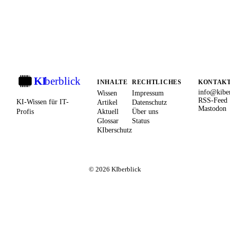
KI
berblick
KI
INHALTE
RECHTLICHES
KONTAK
info@kiber
Wissen
Impressum
RSS-Feed
KI-Wissen für IT-
Artikel
Datenschutz
Mastodon
Profis
Aktuell
Über uns
Glossar
Status
KIberschutz
© 2026 KIberblick