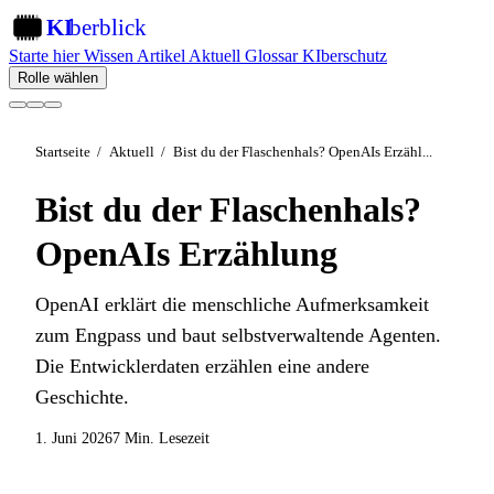
KI
berblick
KI
Starte hier
Wissen
Artikel
Aktuell
Glossar
KIberschutz
Rolle wählen
Startseite
/
Aktuell
/
Bist du der Flaschenhals? OpenAIs Erzähl...
Bist du der Flaschenhals?
OpenAIs Erzählung
OpenAI erklärt die menschliche Aufmerksamkeit
zum Engpass und baut selbstverwaltende Agenten.
Die Entwicklerdaten erzählen eine andere
Geschichte.
1. Juni 2026
7 Min. Lesezeit