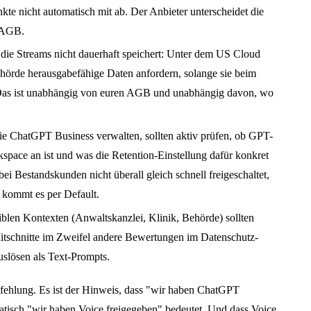
te nicht automatisch mit ab. Der Anbieter unterscheidet die
 AGB.
ie Streams nicht dauerhaft speichert: Unter dem US Cloud
örde herausgabefähige Daten anfordern, solange sie beim
 Das ist unabhängig von euren AGB und unabhängig davon, wo
ie ChatGPT Business verwalten, sollten aktiv prüfen, ob GPT-
space an ist und was die Retention-Einstellung dafür konkret
ei Bestandskunden nicht überall gleich schnell freigeschaltet,
 kommt es per Default.
iblen Kontexten (Anwaltskanzlei, Klinik, Behörde) sollten
itschnitte im Zweifel andere Bewertungen im Datenschutz-
slösen als Text-Prompts.
fehlung. Es ist der Hinweis, dass "wir haben ChatGPT
atisch "wir haben Voice freigegeben" bedeutet. Und dass Voice