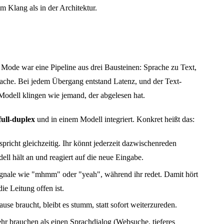
m Klang als in der Architektur.
Mode war eine Pipeline aus drei Bausteinen: Sprache zu Text,
ache. Bei jedem Übergang entstand Latenz, und der Text-
 Modell klingen wie jemand, der abgelesen hat.
full-duplex
und in einem Modell integriert. Konkret heißt das:
pricht gleichzeitig. Ihr könnt jederzeit dazwischenreden
ell hält an und reagiert auf die neue Eingabe.
gnale wie "mhmm" oder "yeah", während ihr redet. Damit hört
ie Leitung offen ist.
se braucht, bleibt es stumm, statt sofort weiterzureden.
hr brauchen als einen Sprachdialog (Websuche, tieferes