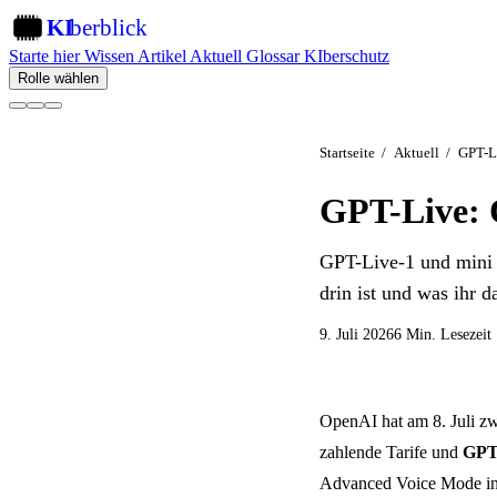
KI
berblick
KI
Starte hier
Wissen
Artikel
Aktuell
Glossar
KIberschutz
Rolle wählen
Startseite
/
Aktuell
/
GPT-Li
GPT-Live: 
GPT-Live-1 und mini 
drin ist und was ihr 
9. Juli 2026
6 Min. Lesezeit
OpenAI hat am 8. Juli zw
zahlende Tarife und
GPT-
Advanced Voice Mode in