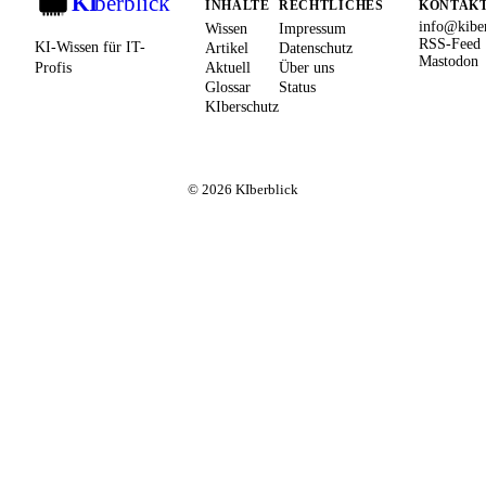
KI
berblick
KI
INHALTE
RECHTLICHES
KONTAK
info@kiber
Wissen
Impressum
RSS-Feed
KI-Wissen für IT-
Artikel
Datenschutz
Mastodon
Profis
Aktuell
Über uns
Glossar
Status
KIberschutz
© 2026 KIberblick