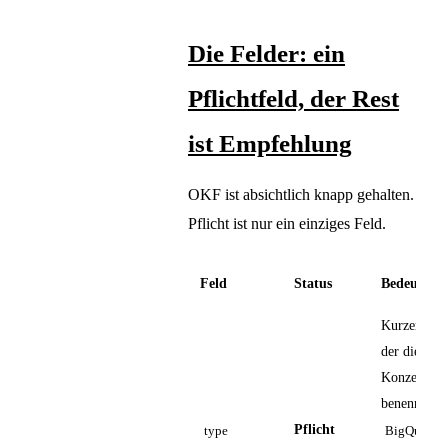
Die Felder: ein
Pflichtfeld, der Rest
ist Empfehlung
OKF ist absichtlich knapp gehalten.
Pflicht ist nur ein einziges Feld.
Feld
Status
Bedeutung
Kurzer Stri
der die Art 
Konzepts
benennt (z.
Pflicht
type
BigQuery T