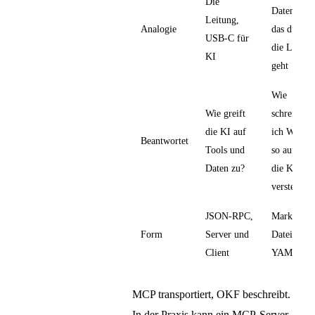
Die
Datenblatt,
Leitung,
Analogie
das durch
USB-C für
die Leitun
KI
geht
Wie
Wie greift
schreibe
die KI auf
ich Wissen
Beantwortet
Tools und
so auf, das
Daten zu?
die KI es
versteht?
JSON-RPC,
Markdown
Form
Server und
Dateien mi
Client
YAML
MCP transportiert, OKF beschreibt.
In der Praxis kann ein MCP-Server