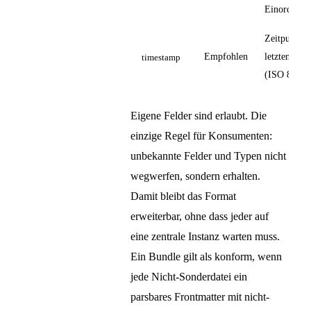
Einordnung
Zeitpunkt d
Empfohlen
letzten Änd
timestamp
(ISO 8601)
Eigene Felder sind erlaubt. Die
einzige Regel für Konsumenten:
unbekannte Felder und Typen nicht
wegwerfen, sondern erhalten.
Damit bleibt das Format
erweiterbar, ohne dass jeder auf
eine zentrale Instanz warten muss.
Ein Bundle gilt als konform, wenn
jede Nicht-Sonderdatei ein
parsbares Frontmatter mit nicht-