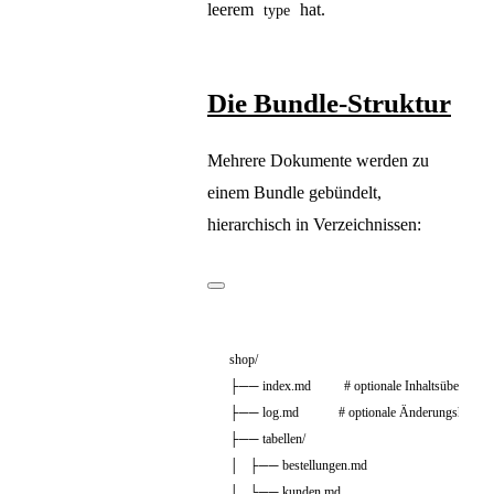
leerem
hat.
type
Die Bundle-Struktur
Mehrere Dokumente werden zu
einem Bundle gebündelt,
hierarchisch in Verzeichnissen:
shop/

├── index.md          # optionale Inhaltsübersicht

├── log.md            # optionale Änderungshistorie
├── tabellen/

│   ├── bestellungen.md

│   └── kunden.md
