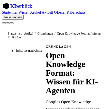
KI
berblick
KI
Starte hier
Wissen
Artikel
Aktuell
Glossar
KIberschutz
Rolle wählen
Startseite
/
Artikel
/
Grundlagen
/
Open Knowledge Format: Wissen
für KI-Age...
GRUNDLAGEN
Inhaltsverzeichnis
Open
Knowledge
Format:
Wissen für KI-
Agenten
Googles Open Knowledge