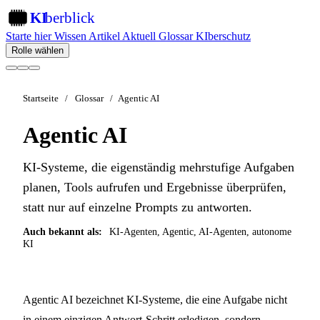
KI
berblick
KI
Starte hier
Wissen
Artikel
Aktuell
Glossar
KIberschutz
Rolle wählen
Startseite
/
Glossar
/
Agentic AI
Agentic AI
KI-Systeme, die eigenständig mehrstufige Aufgaben
planen, Tools aufrufen und Ergebnisse überprüfen,
statt nur auf einzelne Prompts zu antworten.
Auch bekannt als:
KI-Agenten, Agentic, AI-Agenten, autonome
KI
Agentic AI bezeichnet KI-Systeme, die eine Aufgabe nicht
in einem einzigen Antwort-Schritt erledigen, sondern